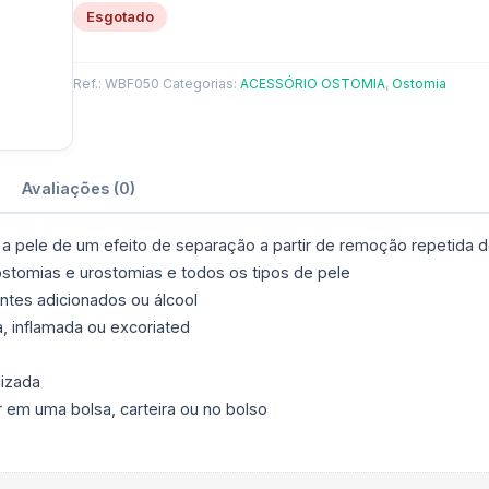
Disponível em forma esterilizada e não-esterilizada
Esgotado
Convenientemente dimensionados para caber em uma bol
Ref.:
WBF050
Categorias:
ACESSÓRIO OSTOMIA
,
Ostomia
Avaliações (0)
 a pele de um efeito de separação a partir de remoção repetida 
stomias e urostomias e todos os tipos de pele
entes adicionados ou álcool
, inflamada ou excoriated
lizada
em uma bolsa, carteira ou no bolso