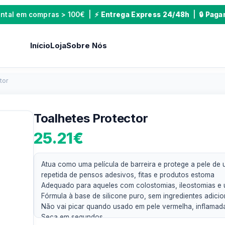
ental em compras > 100€ | ⚡
Entrega Express 24/48h
| 🔒
Paga
Início
Loja
Sobre Nós
tor
Toalhetes Protector
25.21
€
Atua como uma película de barreira e protege a pele de 
repetida de pensos adesivos, fitas e produtos estoma
Adequado para aqueles com colostomias, ileostomias e u
Fórmula à base de silicone puro, sem ingredientes adici
Não vai picar quando usado em pele vermelha, inflamad
Seca em segundos