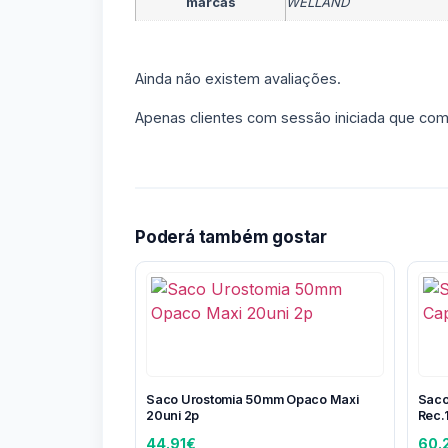
marcas
WELLAND
Ainda não existem avaliações.
Apenas clientes com sessão iniciada que com
Poderá também gostar
Saco Urostomia 50mm Opaco Maxi
Saco
20uni 2p
Rec.
44.91
€
60.