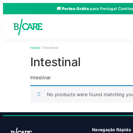
🚚
Portes Grátis
para Portugal Contin
Home
/ Intestinal
Intestinal
Intestinal
No products were found matching your
Navegação Rápida