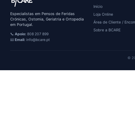
Início
Especialistas em Pensos de Feridas
Loja Online
Crónicas, Ostomia, Geriatria e Ortopedia
Área de Cliente / Enc
em Portugal.
Sobre a BCARE
📞
Apoio:
808 207 899
📧
Email:
info@bcare.pt
© 20