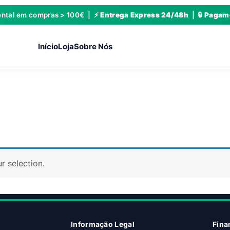
ental em compras > 100€ | ⚡
Entrega Express 24/48h
| 🔒
Pagame
Início
Loja
Sobre Nós
 selection.
Informação Legal
Fina