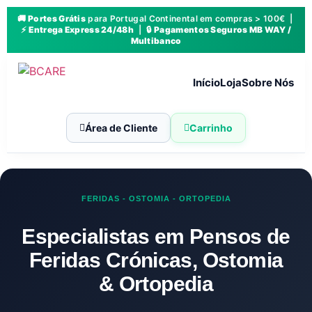
🚚
Portes Grátis
para Portugal Continental em compras > 100€ |
⚡
Entrega Express 24/48h
| 🔒
Pagamentos Seguros MB WAY /
Multibanco
Início
Loja
Sobre Nós
Área de Cliente
Carrinho
FERIDAS - OSTOMIA - ORTOPEDIA
Especialistas em Pensos de
Feridas Crónicas, Ostomia
& Ortopedia