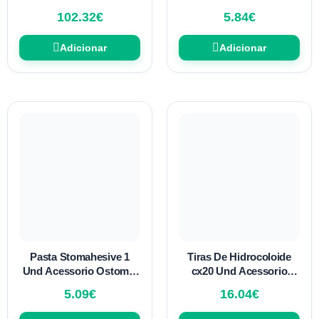
100 uni
102.32
€
5.84
€
Adicionar
Adicionar
Pasta Stomahesive 1
Tiras De Hidrocoloide
Und Acessorio Ostomia
cx20 Und Acessorio
Rd031
Ostomia Rd031
5.09
€
16.04
€